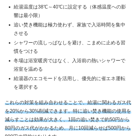
給湯温度は38℃～40℃に設定する（体感温度への影
響は最小限）
追い焚き機能は極力使わず、家族で入浴時間を集中
させる
シャワーの流しっぱなしを避け、こまめに止める習
慣をつける
冬場は浴室暖房ではなく、入浴前の熱いシャワーで
浴室を温める
給湯器のエコモードを活用し、優先的に省エネ運転
を選択する
これらの対策を組み合わせることで、給湯に関わるガス代
を20%から30%削減できます。特に追い焚き機能の使用を
減らすことは効果が大きく、1回の追い焚きで約50円から
80円のガス代がかかるため、月に10回減らせば500円から