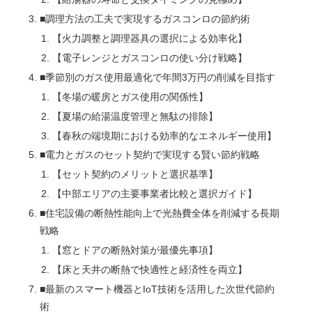
■調理方法の工夫で実現するガスコンロの節約術
【火力調整と調理器具の選択による効率化】
【電子レンジとガスコンロの使い分け戦略】
■季節別のガス使用最適化で年間3万円の削減を目指す
【冬場の暖房とガス使用の関係性】
【夏場の給湯温度管理と無駄の排除】
【春秋の端境期における効率的なエネルギー使用】
■電力とガスのセット契約で実現する賢い節約戦略
【セット契約のメリットと選択基準】
【中部エリアの主要事業者比較と選択ガイド】
■住宅設備の断熱性能向上で光熱費全体を削減する長期
戦略
【窓とドアの断熱対策が最優先事項】
【床と天井の断熱で快適性と経済性を両立】
■最新のスマート機器とIoT技術を活用した次世代節約
術