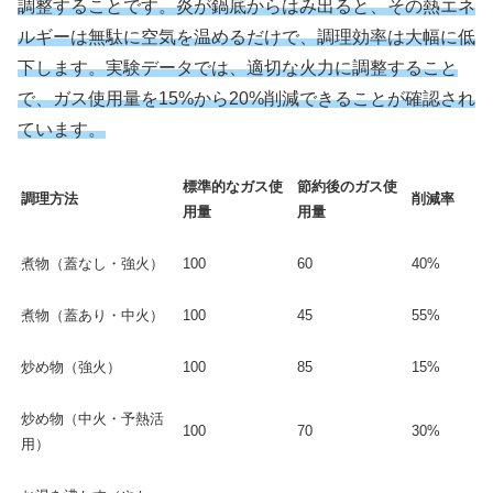
調整することです。炎が鍋底からはみ出ると、その熱エネ
ルギーは無駄に空気を温めるだけで、調理効率は大幅に低
下します。実験データでは、適切な火力に調整すること
で、ガス使用量を15%から20%削減できることが確認され
ています。
標準的なガス使
節約後のガス使
調理方法
削減率
用量
用量
煮物（蓋なし・強火）
100
60
40%
煮物（蓋あり・中火）
100
45
55%
炒め物（強火）
100
85
15%
炒め物（中火・予熱活
100
70
30%
用）