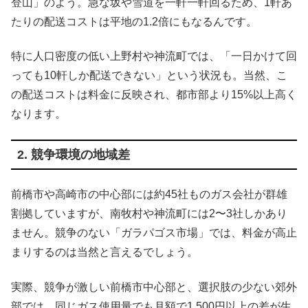
登山」のよう。急な坂や雪道を一軒一軒回るため、1軒あ
たりの配送コストは平地の1.2倍にもなるんです。
特に人口密度の低い上野村や神流町では、「一日かけて回
っても10軒しか配送できない」という状況も。当然、こ
の配送コストは料金に反映され、都市部より15%以上高く
なります。
2. 競争環境の地域差
前橋市や高崎市の中心部には約45社ものガス会社が群雄
割拠していますが、南牧村や神流町には2〜3社しかあり
ません。競争のない「ガラパゴス市場」では、料金が高止
まりするのは当然と言えるでしょう。
実際、競争が激しい前橋市中心部と、選択肢の少ない郊外
部では、同じガス使用量でも月額で1,500円以上の差が生