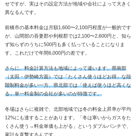
せですが、実はその設定方法が地域や会社によって大きく
異なるんです。
前橋市の基本料金は月額1,600〜2,100円程度が一般的です
が、山間部の吾妻郡や利根郡では2,100〜2,600円と、知ら
ず知らずのうちに500円も多く払っていることになりま
す。これだけで年間6,000円の差です。
さらに、料金計算方法も地域によって違います。県南部
（太田・伊勢崎方面）では「たくさん使うほどお得」な段
階制料金が多い一方、県北部では「使えば使うほど高くな
る」単一料金制の会社が多いのが特徴です。
冬場はさらに複雑で、北部地域では冬の料金上昇率が平均
12%にも達することがあります。「冬は寒いからガスをた
くさん使う→料金単価も上がる」というダブルパンチで、
家計を直撃するんです。