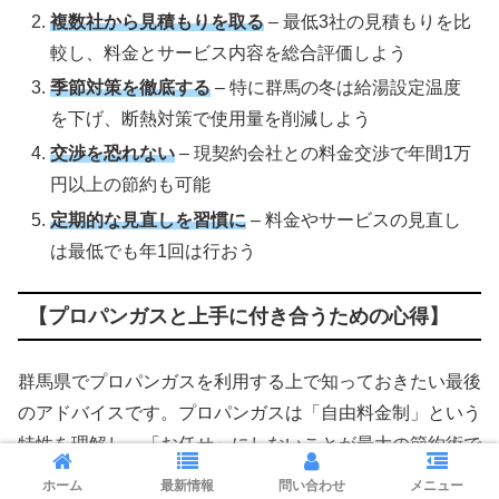
複数社から見積もりを取る
– 最低3社の見積もりを比
較し、料金とサービス内容を総合評価しよう
季節対策を徹底する
– 特に群馬の冬は給湯設定温度
を下げ、断熱対策で使用量を削減しよう
交渉を恐れない
– 現契約会社との料金交渉で年間1万
円以上の節約も可能
定期的な見直しを習慣に
– 料金やサービスの見直し
は最低でも年1回は行おう
【プロパンガスと上手に付き合うための心得】
群馬県でプロパンガスを利用する上で知っておきたい最後
のアドバイスです。プロパンガスは「自由料金制」という
特性を理解し、「お任せ」にしないことが最大の節約術で
す。
ホーム
最新情報
問い合わせ
メニュー