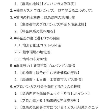
【群馬の地域別プロパンガス依存度】
■都市ガスとプロパンガス、似て非なる二つのガス
■驚愕の料金格差！群馬県内の地域比較
【主要都市のプロパンガス料金を徹底比較】
【料金体系の罠を知る】
■料金差の裏に潜む3つの要因
1. 地形と配送コストの関係
2. 競争環境の地域差
3. 情報の非対称性
■群馬県の主要都市別プロパンガス事情
【前橋市：競争が生む適正価格の実現】
【高崎市・太田市：工業都市のガス事情】
■プロパンガス料金を節約する7つの必殺技
【契約内容を徹底チェック！見直しポイント】
【プロが教える！効果的な料金交渉術】
【群馬の気候を味方につける！ガス代削減テクニッ